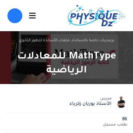
برمجيات خاصة بالاساتذة⸲
ملفات الأساتذة للطور الثانوي
MathType للمعادلات
الرياضية
مدرس
الأستاذ بوزيان زكرياء
86
طلاب
مسجل