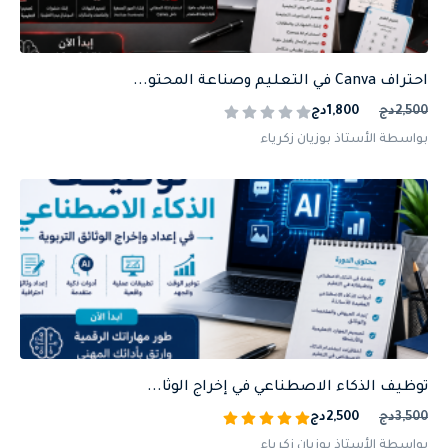
احتراف Canva في التعليم وصناعة المحتو...
2,500دج
1,800دج
بواسطة الأستاذ بوزيان زكرياء
توظيف الذكاء الاصطناعي في إخراج الوثا...
3,500دج
2,500دج
بواسطة الأستاذ بوزيان زكرياء