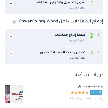
5
تغيير التنسيق والحجم والمحاذاة
نص الدرس
إدماج المعادلات داخل Word وPowerPoint
6
كيفية إدراج معادلات
نص الدرس
7
تصدير وحفظ المعادلات كصور
نص الدرس
دورات شائعة
بناء موضوع اختبار
3,000دج
بواسطة الأستاذ بوزيان زكرياء