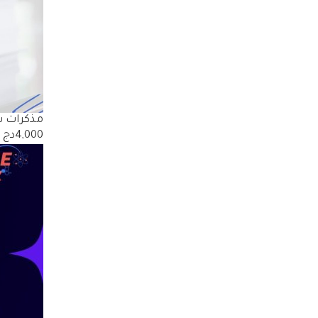
مذكرات سن
4,000دج