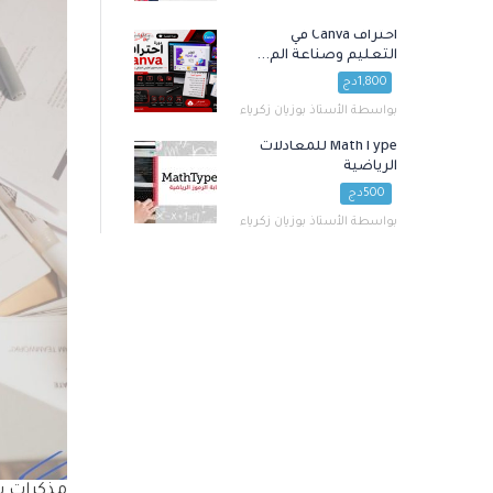
احتراف Canva في
التعليم وصناعة الم...
1,800دج
بواسطة الأستاذ بوزيان زكرياء
MathType للمعادلات
الرياضية
500دج
بواسطة الأستاذ بوزيان زكرياء
مذكرات سن