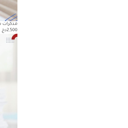
مذكرات س
2,500دج