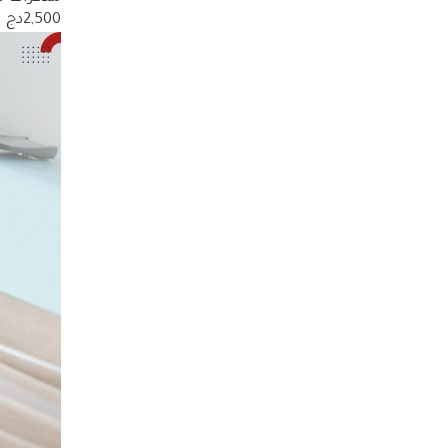
2,500دج