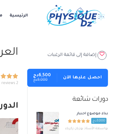
الرئيسية
م
العر
إضافة إلى قائمة الرغبات
6,500دج
احصل عليها الآن
9,000دج
2 reviews
دورات شائعة
الدور
بناء موضوع اختبار
3,000دج
بواسطة الأستاذ بوزيان زكرياء